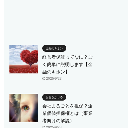
金融のキホン
経営者保証ってなに？ご
く簡単に説明します【金
融のキホン】
2025/9/23
お金をかりる
会社まるごとを担保？企
業価値担保権とは（事業
者向けの解説）
2025/9/23