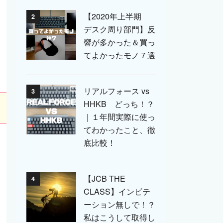
【2020年上半期
2
デスク周り部門】反
響が多かった＆買っ
てよかったモノ７選
リアルフォース vs
3
HHKB どっち！？
｜１年間実際に使っ
てわかったこと、徹
底比較！
【JCB THE
4
CLASS】インビテ
ーション無しで！？
私はこうして取得し