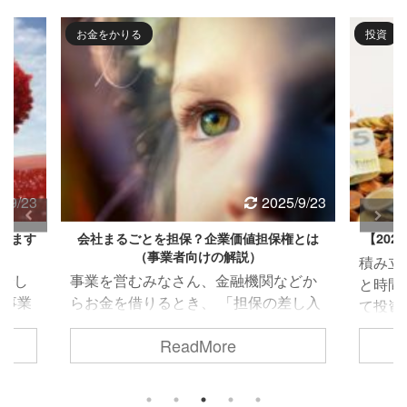
投資
30代
5/9/23
2025/9/15
権とは
【2025年9月】毎月3,000円の積み立て投資
OCE
積み立て投資が国策となってずいぶん
どーも
などか
と時間が経ちました。 若者にも積み立
OCE
差し入
て投資は認知されており、投資が常識
したい
願いを
となっている時代になりました。 私も
なかっ
ReadMore
担保」
微々たるところですが始めたので、毎
ズシ
、借り
月、報告していこうと思います。 リン
かなり
、担保
ク いくら積み立てるのか 「いくら積み
はさ