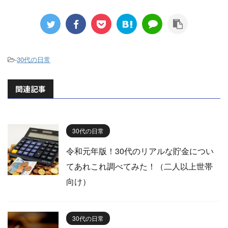
金し
立てるべき？」といった質問があとを
た。 
る制度
絶えません。 もちろん、この問いに対
を使
や質権
する答えは、 「ひとそれぞれ」でし
ですよ
はじめ
て、その方の環境・境遇によってバラ
のか 
められ
バラになるものです。 なので、無理の
ャッ
-
30代の日常
いです
ない範囲で、好きな金額を積み立てれ
ップな
った言
ばいいのです。 さて、私はどうなのか
当のこ
「企業
関連記事
というと、 「3, ...
30代の日常
令和元年版！30代のリアルな貯金につい
てあれこれ調べてみた！（二人以上世帯
向け）
30代の日常