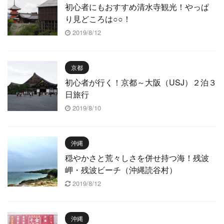
初心者にもおすすめ清水寺観光！やっぱ
り見どころは○○！
2019/8/12
京都
初心者が行く！京都～大阪（USJ）２泊３
日旅行
2019/8/10
沖縄
穏やかさと荒々しさを併せ持つ海！残波
岬・残波ビーチ（沖縄読谷村）
2019/8/12
沖縄